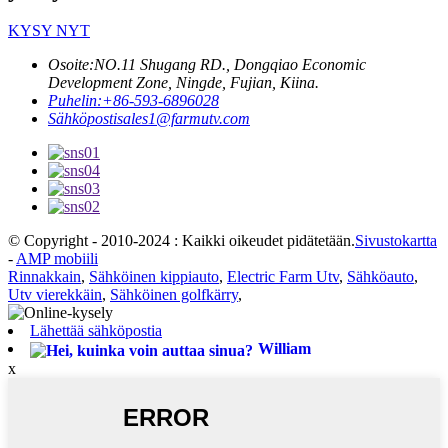
KYSY NYT
Osoite:
NO.11 Shugang RD., Dongqiao Economic
Development Zone, Ningde, Fujian, Kiina.
Puhelin:
+86-593-6896028
Sähköposti
sales1@farmutv.com
© Copyright - 2010-2024 : Kaikki oikeudet pidätetään.
Sivustokartta
-
AMP mobiili
Rinnakkain
,
Sähköinen kippiauto
,
Electric Farm Utv
,
Sähköauto
,
Utv vierekkäin
,
Sähköinen golfkärry
,
Lähettää sähköpostia
William
x