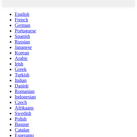
English
French
German
Portuguese
Spanish
Russian
Japanese
Korean
Arabic
Irish
Greek
Turkish
Italian
Danish
Romanian
Indonesian
Czech
Afrikaans
Swedish
Polish
Basque
Catalan
Esperanto