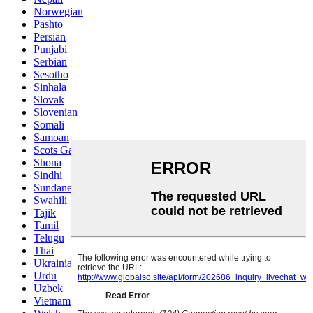
Norwegian
Pashto
Persian
Punjabi
Serbian
Sesotho
Sinhala
Slovak
Slovenian
Somali
Samoan
Scots Gaelic
Shona
Sindhi
Sundanese
Swahili
Tajik
Tamil
Telugu
Thai
Ukrainian
Urdu
Uzbek
Vietnamese