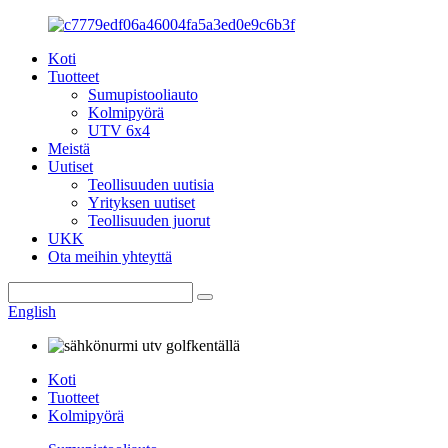
Koti
Tuotteet
Sumupistooliauto
Kolmipyörä
UTV 6x4
Meistä
Uutiset
Teollisuuden uutisia
Yrityksen uutiset
Teollisuuden juorut
UKK
Ota meihin yhteyttä
English
Koti
Tuotteet
Kolmipyörä