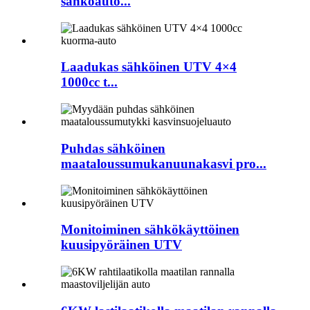
sähköauto...
Laadukas sähköinen UTV 4×4
1000cc t...
Puhdas sähköinen
maataloussumukanuunakasvi pro...
Monitoiminen sähkökäyttöinen
kuusipyöräinen UTV