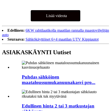
Lisää videota
Edellinen:
6KW rahtilaatikolla maatilan rannalla maastoviljelijän
auto
Seuraava:
Sähkökäyttöiset 6×4 maatilan UTV Kippiautot
ASIAKASKÄYNTI Uutiset
Puhdas sähköinen
maataloussumukanuunakasvi pro...
Edullinen hinta 2 tai 3 matkustajan