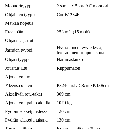
Moottorityyppi
2 sarjaa x 5 kw AC moottorit
Ohjainten tyyppi
Curtis1234E
Matkan nopeus
Eteenpäin
25 km/h (15 mph)
Ohjaus ja jarrut
Hydraulinen levy edessä,
Jarrujen tyyppi
hydraulinen rumpu takana
Ohjaustyyppi
Hammastanko
Jousitus-Etu
Riippumaton
Ajoneuvon mitat
Yleensä ottaen
P323cmxL158cm xK138cm
Akseliväli (etu-taka)
309 cm
Ajoneuvon paino akuilla
1070 kg
Pyörän telaketju edessä
120 cm
Pyörän telaketju takana
130 cm
Tavaralaatikko
Kokonaismitta, sisäinen