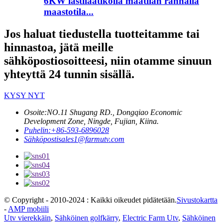
6KW lastilaatikolla maatilan rannalla
maastotila...
Jos haluat tiedustella tuotteitamme tai
hinnastoa, jätä meille
sähköpostiosoitteesi, niin otamme sinuun
yhteyttä 24 tunnin sisällä.
KYSY NYT
Osoite:
NO.11 Shugang RD., Dongqiao Economic
Development Zone, Ningde, Fujian, Kiina.
Puhelin:
+86-593-6896028
Sähköposti
sales1@farmutv.com
© Copyright - 2010-2024 : Kaikki oikeudet pidätetään.
Sivustokartta
-
AMP mobiili
Utv vierekkäin
,
Sähköinen golfkärry
,
Electric Farm Utv
,
Sähköinen