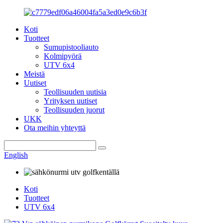
Koti
Tuotteet
Sumupistooliauto
Kolmipyörä
UTV 6x4
Meistä
Uutiset
Teollisuuden uutisia
Yrityksen uutiset
Teollisuuden juorut
UKK
Ota meihin yhteyttä
English
Koti
Tuotteet
UTV 6x4