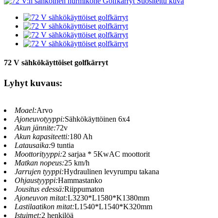
72 V sähkökäyttöiset golfkärryt
Lyhyt kuvaus:
Moael:
Arvo
Ajoneuvotyyppi:
Sähkökäyttöinen 6x4
Akun jännite:
72v
Akun kapasiteetti:
180 Ah
Latausaika:
9 tuntia
Moottorityyppi:
2 sarjaa * 5KwAC moottorit
Matkan nopeus:
25 km/h
Jarrujen tyyppi:
Hydraulinen levyrumpu takana
Ohjaustyyppi:
Hammastanko
Jousitus edessä:
Riippumaton
Ajoneuvon mitat:
L3230*L1580*K1380mm
Lastilaatikon mitat:
L1540*L1540*K320mm
Istuimet:
2 henkilöä