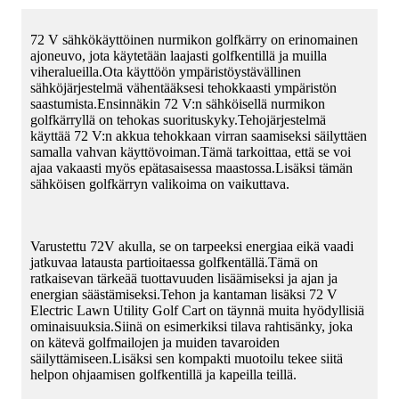
72 V sähkökäyttöinen nurmikon golfkärry on erinomainen
ajoneuvo, jota käytetään laajasti golfkentillä ja muilla
viheralueilla.Ota käyttöön ympäristöystävällinen
sähköjärjestelmä vähentääksesi tehokkaasti ympäristön
saastumista.Ensinnäkin 72 V:n sähköisellä nurmikon
golfkärryllä on tehokas suorituskyky.Tehojärjestelmä
käyttää 72 V:n akkua tehokkaan virran saamiseksi säilyttäen
samalla vahvan käyttövoiman.Tämä tarkoittaa, että se voi
ajaa vakaasti myös epätasaisessa maastossa.Lisäksi tämän
sähköisen golfkärryn valikoima on vaikuttava.
Varustettu 72V akulla, se on tarpeeksi energiaa eikä vaadi
jatkuvaa latausta partioitaessa golfkentällä.Tämä on
ratkaisevan tärkeää tuottavuuden lisäämiseksi ja ajan ja
energian säästämiseksi.Tehon ja kantaman lisäksi 72 V
Electric Lawn Utility Golf Cart on täynnä muita hyödyllisiä
ominaisuuksia.Siinä on esimerkiksi tilava rahtisänky, joka
on kätevä golfmailojen ja muiden tavaroiden
säilyttämiseen.Lisäksi sen kompakti muotoilu tekee siitä
helpon ohjaamisen golfkentillä ja kapeilla teillä.