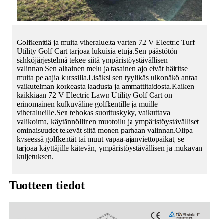
Golfkenttiä ja muita viheralueita varten 72 V Electric Turf
Utility Golf Cart tarjoaa lukuisia etuja.Sen päästötön
sähköjärjestelmä tekee siitä ympäristöystävällisen
valinnan.Sen alhainen melu ja tasainen ajo eivät häiritse
muita pelaajia kurssilla.Lisäksi sen tyylikäs ulkonäkö antaa
vaikutelman korkeasta laadusta ja ammattitaidosta.Kaiken
kaikkiaan 72 V Electric Lawn Utility Golf Cart on
erinomainen kulkuväline golfkentille ja muille
viheralueille.Sen tehokas suorituskyky, vaikuttava
valikoima, käytännöllinen muotoilu ja ympäristöystävälliset
ominaisuudet tekevät siitä monen parhaan valinnan.Olipa
kyseessä golfkentät tai muut vapaa-ajanviettopaikat, se
tarjoaa käyttäjille kätevän, ympäristöystävällisen ja mukavan
kuljetuksen.
Tuotteen tiedot