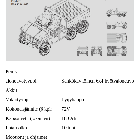
Perus
ajoneuvotyyppi
Sähkökäyttöinen 6x4 hyötyajoneuvo
Akku
Vakiotyyppi
Lyijyhappo
Kokonaisjännite (6 kpl)
72V
Kapasiteetti (jokainen)
180 Ah
Latausaika
10 tuntia
Moottorit ja ohjaimet